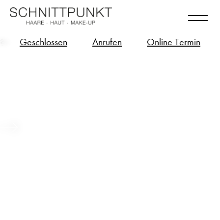
Geschlossen
Anrufen
Online Termin
?>
Long Hair – Bio-Tech Zukunft für
deine langen Haare
Beitrag ansehen