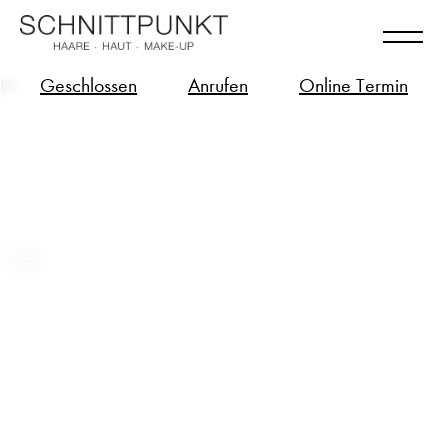
Geschlossen
Anrufen
Online Termin
?>
Long Hair – Bio-Tech Zukunft für
deine langen Haare
Beitrag ansehen