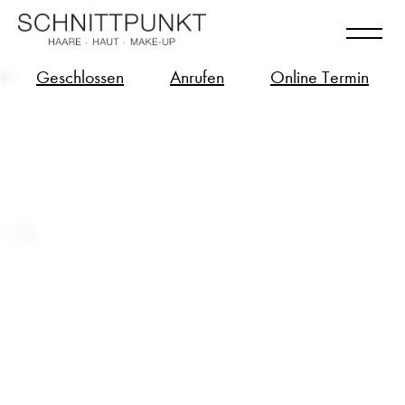
Geschlossen
Anrufen
Online Termin
?>
Long Hair – Bio-Tech Zukunft für
deine langen Haare
Beitrag ansehen